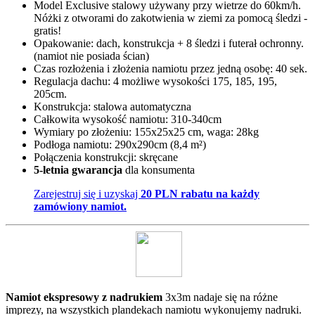
Model Exclusive stalowy używany przy wietrze do 60km/h.
Nóżki z otworami do zakotwienia w ziemi za pomocą śledzi -
gratis!
Opakowanie: dach, konstrukcja + 8 śledzi i futerał ochronny.
(namiot nie posiada ścian)
Czas rozłożenia i złożenia namiotu przez jedną osobę: 40 sek.
Regulacja dachu: 4 możliwe wysokości 175, 185, 195,
205cm.
Konstrukcja: stalowa automatyczna
Całkowita wysokość namiotu: 310-340cm
Wymiary po złożeniu: 155x25x25 cm, waga: 28kg
Podłoga namiotu: 290x290cm (8,4 m²)
Połączenia konstrukcji: skręcane
5-letnia gwarancja
dla konsumenta
Zarejestruj się i uzyskaj
20 PLN rabatu na każdy
zamówiony namiot.
Namiot ekspresowy z nadrukiem
3x3m nadaje się na różne
imprezy, na wszystkich plandekach namiotu wykonujemy nadruki.