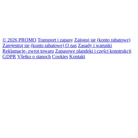
© 2026 PROMO
Transport i zapasy
Zaloguj się (konto rabatowe)
Zarejestruj się (konto rabatowe)
O nas
Zasady i warunki
Reklamacje- zwrot towaru
Zapasowe plandeki i części konstrukcji
GDPR
Všetko o stanoch
Cookies
Kontakt