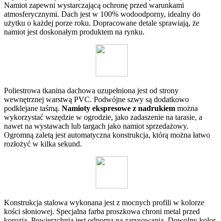
Namiot zapewni wystarczającą ochronę przed warunkami
atmosferycznymi. Dach jest w 100% wodoodporny, idealny do
użytku o każdej porze roku. Dopracowane detale sprawiają, że
namiot jest doskonałym produktem na rynku.
Poliestrowa tkanina dachowa uzupełniona jest od strony
wewnętrznej warstwą PVC. Podwójne szwy są dodatkowo
podklejane taśmą.
Namioty ekspresowe z nadrukiem
można
wykorzystać wszędzie w ogrodzie, jako zadaszenie na tarasie, a
nawet na wystawach lub targach jako namiot sprzedażowy.
Ogromną zaletą jest automatyczna konstrukcja, którą można łatwo
rozłożyć w kilka sekund.
Konstrukcja stalowa wykonana jest z mocnych profili w kolorze
kości słoniowej. Specjalna farba proszkowa chroni metal przed
korozją. Powierzchnia jest odporna na zarysowania. Dowolny kolor